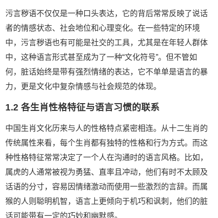
污言秽语不仅仅是一种口头表达，它的背后常常反映了说话
者的情感状态、社会地位和心理变化。在一些特定的环境
中，污言秽语也有可能是社交的工具，尤其是在年轻人群体
中，这种语言形式甚至成为了一种“文化符号”。但不管如
何，脏话始终是带有强烈情绪的表达，它不单单是语言的暴
力，更是文化中复杂情感与社会规范的体现。
1.2 各生肖性格特征与语言习惯的联系
中国生肖文化历来与人的性格特点紧密相连。从十二生肖的
传统属性来看，每个生肖都有独特的性格和行为方式。而这
种性格特征常常决定了一个人在沟通时的语言风格。比如，
属虎的人通常被视为勇猛、直率且冲动，他们有时不太顾及
话语的分寸，容易因情绪激动而使用一些激烈的言辞。而属
猴的人则聪明机智，语言上更倾向于机巧和讽刺，他们的脏
话可能带有一定的巧妙和幽默感。