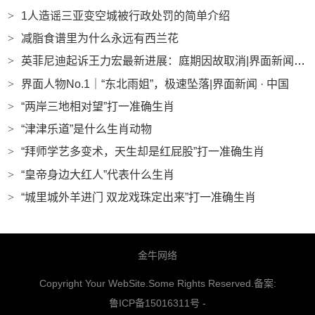
>
1人造谣三亚变空城被行政处罚的简单介绍
>
减脂食谱里为什么永远有西兰花
>
英菲尼迪起诉王力宏最新进展：庭期因故取消|界面新闻 · 汽车
>
界面人物No.1｜“东北雨姐”，极速坠落|界面新闻 · 中国
>
“两岸三地相对望”打一准确生肖
>
“津津乐道”是什么生肖动物
>
“拜师学艺多变术，天生却是红屁股”打一准确生肖
>
“皇帝身边大红人”代表什么生肖
>
“城里城外羊进门 双龙戏珠定出来”打一准确生肖
金牛网络
Copyright Your WebSite.Some Rights Reserved.备案:
鲁ICP备15016311号
-