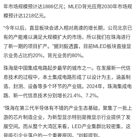
年市场规模预计达
1886
亿元；
MLED
背光应用
2030
年市场规
模预计达
1218
亿元。
“今年以后，直显板块会进入相对高速的增长期，公司北京已
有的产能难以满足大规模扩大的市场，所以我们在珠海进行
了新一期的项目扩产。”据刘毅透露，目前
MLED
板块直接显
示业务占比约
20%
，背光业务约
80%
。
珠海是中国集成电路起步最早的城市之一。在发展新一代信
息技术的过程中，本土集成电路形成了以设计为主，涵盖制
造、封测、设备等多个环节的产业链。
2024
年，珠海集成电
路、新一代信息技术分别增长
21.4%
、
7.2%
。
“珠海在第三代半导体有不错的产业生态基础，聚集了一批上
游的芯片制造企业，为新型显示特别是微显示行业提供了发
展空间。而从整个大湾区来看，
LED
产业集群比较密集，这
是吸引企业落户的一个重要原因。”刘毅提到。