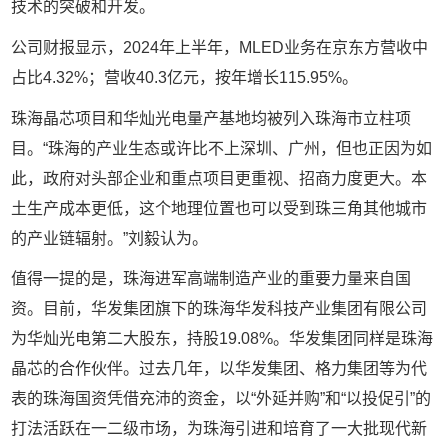
技术的突破和开发。
公司财报显示，
2024
年上半年，
MLED
业务在京东方营收中
占比
4.32%
；营收
40.3
亿元，按年增长
115.95%
。
珠海晶芯项目和华灿光电量产基地均被列入珠海市立柱项
目。
“
珠海的产业生态或许比不上深圳、广州，但也正因为如
此，政府对头部企业和重点项目更重视、招商力度更大。本
土生产成本更低，这个地理位置也可以受到珠三角其他城市
的产业链辐射。
”
刘毅认为。
值得一提的是，珠海进军高端制造产业的重要力量来自国
资。目前，华发集团旗下的珠海华发科技产业集团有限公司
为华灿光电第二大股东，持股
19.08%
。华发集团同样是珠海
晶芯的合作伙伴。过去几年，以华发集团、格力集团等为代
表的珠海国资凭借充沛的资金，以
“
外延并购
”
和
“
以投促引
”
的
打法活跃在一二级市场，为珠海引进和培育了一大批现代新