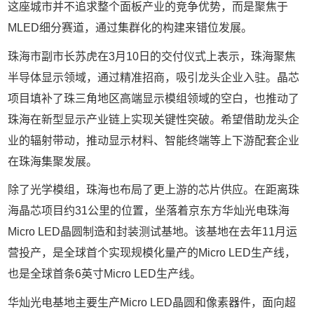
这座城市并不追求整个面板产业的竞争优势，而是聚焦于
MLED
细分赛道，通过集群化的构建来错位发展。
珠海市副市长苏虎在
3
月
10
日的交付仪式上表示，珠海聚焦
半导体显示领域，通过精准招商，吸引龙头企业入驻。晶芯
项目填补了珠三角地区高端显示模组领域的空白，也推动了
珠海在新型显示产业链上实现关键性突破。希望借助龙头企
业的辐射带动，推动显示材料、智能终端等上下游配套企业
在珠海集聚发展。
除了光学模组，珠海也布局了更上游的芯片供应。在距离珠
海晶芯项目约
31
公里的位置，坐落着京东方华灿光电珠海
Micro LED
晶圆制造和封装测试基地。该基地在去年
11
月运
营投产，是全球首个实现规模化量产的
Micro LED
生产线，
也是全球首条
6
英寸
Micro LED
生产线。
华灿光电基地主要生产
Micro LED
晶圆和像素器件，面向超