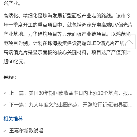
兴产业。
高端化、精细化是珠海发展新型面板产业走的路线。该市今
年一季度开工的重点项目中，就包括鸿茂光电高端
UV
偏光片
产业基地、力华硅烷项目等显示面板产业链项目。以鸿茂光
电项目为例，计划在珠海投资建设高端
OLED
偏光片产线，
高端偏光片是显示面板的核心关键材料，项目达产产值预计
超
50
亿元。
关键词：
<
上一篇：
美国30年期国债收益率日内上涨10个基点，报4.988%|界面新闻 · 快讯
>
下一篇：
九大年度文旅出圈热点，开辟旅行新玩法|界面新闻 · 旅行
相关推荐
>
王嘉尔新歌说唱