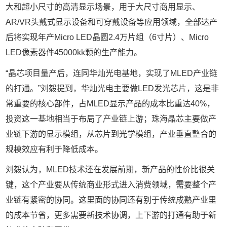
大和超小尺寸的高清显示场景，用于大尺寸商用显示、
AR/VR
头戴式显示设备和可穿戴设备等应用领域，全部达产
后将实现年产
Micro LED
晶圆
2.4
万片组（
6
寸片）、
Micro
LED
像素器件
45000kk
颗的生产能力。
“晶芯项目量产后，连同华灿光电基地，实现了
MLED
产业链
的打通。”刘毅提到，华灿光电主要做
LED
发光芯片，这是非
常重要的核心部件，占
MLED
显示产品的成本比重达
40%
，
投资这一基地相当于布局了产业链上游；珠海晶芯主要做产
业链下游的显示模组，从芯片到光学模组，产业垂直整合的
规模效应有利于降低成本。
刘毅认为，
MLED
技术还在发展前期，新产品的性价比很关
键，这个产业要从传统商业形式进入消费领域，需要整个产
业链有紧密的协同。这里面的协同还有别于传统成熟产业里
的成本节省，更多需要新技术协调，上下游的打通有助于新