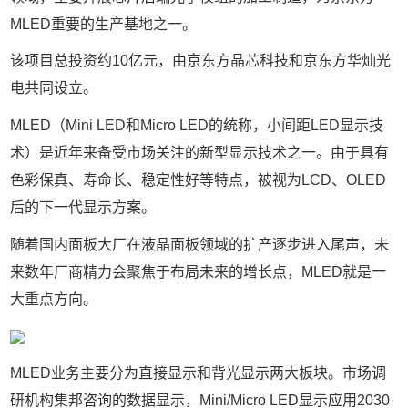
MLED
重要的生产基地之一。
该项目总投资约
10
亿元，由京东方晶芯科技和京东方华灿光
电共同设立。
MLED
（
Mini LED
和
Micro LED
的统称，小间距
LED
显示技
术）是近年来备受市场关注的新型显示技术之一。由于具有
色彩保真、寿命长、稳定性好等特点，被视为
LCD
、
OLED
后的下一代显示方案。
随着国内面板大厂在液晶面板领域的扩产逐步进入尾声，未
来数年厂商精力会聚焦于布局未来的增长点，
MLED
就是一
大重点方向。
MLED
业务主要分为直接显示和背光显示两大板块。市场调
研机构集邦咨询的数据显示，
Mini/Micro LED
显示应用
2030