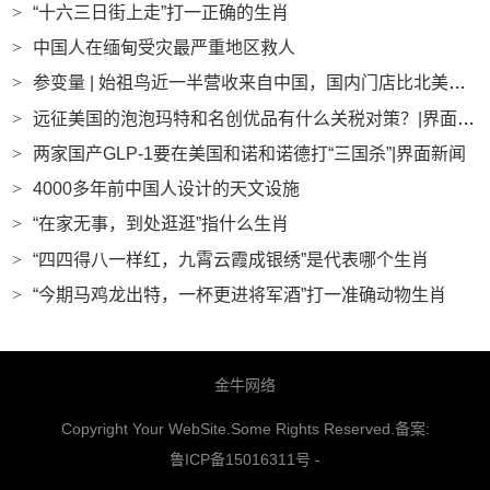
>
“十六三日街上走”打一正确的生肖
>
中国人在缅甸受灾最严重地区救人
>
参变量 | 始祖鸟近一半营收来自中国，国内门店比北美更赚钱|界面新闻
>
远征美国的泡泡玛特和名创优品有什么关税对策？|界面新闻
>
两家国产GLP-1要在美国和诺和诺德打“三国杀”|界面新闻
>
4000多年前中国人设计的天文设施
>
“在家无事，到处逛逛”指什么生肖
>
“四四得八一样红，九霄云霞成银绣”是代表哪个生肖
>
“今期马鸡龙出特，一杯更进将军酒”打一准确动物生肖
金牛网络
Copyright Your WebSite.Some Rights Reserved.备案:
鲁ICP备15016311号
-