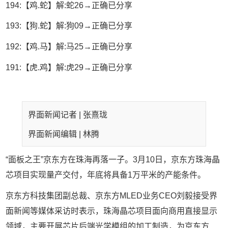
194:【鸡.蛇】解:蛇26→正确已分享
193:【狗.蛇】解:狗09→正确已分享
192:【鸡.马】解:马25→正确已分享
191:【虎.鸡】解:虎29→正确已分享
界面新闻记者 |
张熹珑
界面新闻编辑 |
林腾
“
面板之王
”
京东方在珠海再落一子。
3
月
10
日，京东方珠海晶
芯项目实现量产交付，年底将具备
1
万平米的产能条件。
京东方科技集团副总裁、京东方
MLED
业务
CEO
刘毅接受界
面新闻等媒体采访时表示，珠海晶芯项目面向商用直接显示
领域，主要开展芯片后端光学模组的加工制造，为京东方