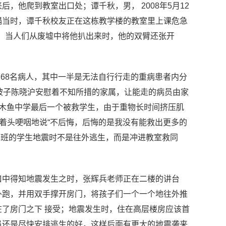
，他爬到教室出口处；谭千秋，男， 2008年5月12
塌当时，谭千秋校友正在这栋教学楼的教室里上课危急
上，当人们从废墟中将他扒出来时，他的双臂还张开
有68名病人，其中一半是无法自行行走的重病患者内分
被子陈晓沪安慰着不知所措的家属，让能走的病员由家
是木鱼中学最后一个被救学生，由于重物长时间挤压肌
摇着头哽咽地说“不后悔，后悔的是我没有能救出更多的
三三班的学生地震时不是往外逃生，而是冲进教室救同
口中得知地震发生之时，张辉兵老师正在二楼的讲台
外跑，并用双手撑开房门，将孩子们一个一个地往外推
了房门之下 接受；地震发生时，住在高层楼房应该首
员还是尽快安排逃生的好，这样后面有更大的地震袭来