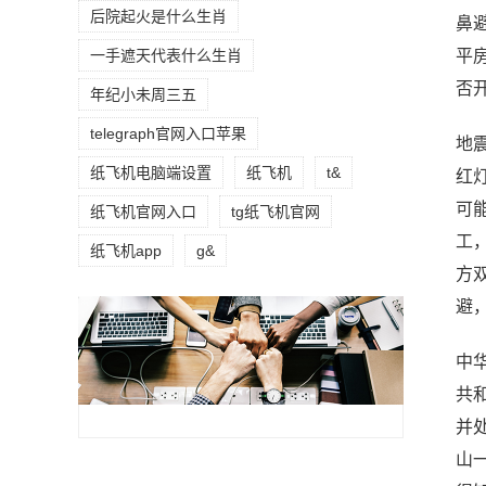
后院起火是什么生肖
鼻
平
一手遮天代表什么生肖
否
年纪小未周三五
telegraph官网入口苹果
地
纸飞机电脑端设置
纸飞机
t&
红
可
纸飞机官网入口
tg纸飞机官网
工
纸飞机app
g&
方
避
中
共
并
山