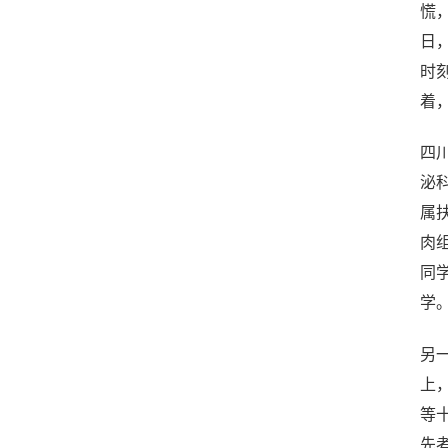
慌
日
时
着
四
泌
属
肉
同
学
另
上
等
先