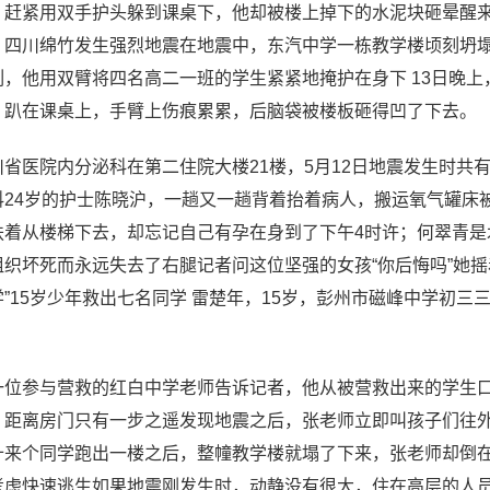
，赶紧用双手护头躲到课桌下，他却被楼上掉下的水泥块砸晕醒来后
，四川绵竹发生强烈地震在地震中，东汽中学一栋教学楼顷刻坍
刻，他用双臂将四名高二一班的学生紧紧地掩护在身下 13日晚
，趴在课桌上，手臂上伤痕累累，后脑袋被楼板砸得凹了下去。
川省医院内分泌科在第二住院大楼21楼，5月12日地震发生时共
科24岁的护士陈晓沪，一趟又一趟背着抬着病人，搬运氧气罐床
扶着从楼梯下去，却忘记自己有孕在身到了下午4时许；何翠青
组织坏死而永远失去了右腿记者问这位坚强的女孩“你后悔吗”她
学”15岁少年救出七名同学 雷楚年，15岁，彭州市磁峰中学初
。
一位参与营救的红白中学老师告诉记者，他从被营救出来的学生
，距离房门只有一步之遥发现地震之后，张老师立即叫孩子们往
十来个同学跑出一楼之后，整幢教学楼就塌了下来，张老师却倒在
考虑快速逃生如果地震刚发生时，动静没有很大，住在高层的人