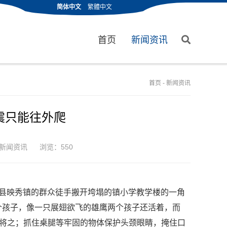
简体中文
繁體中文
首页
新闻资讯
首页
-
新闻资讯
震只能往外爬
新闻资讯
浏览：550
川县映秀镇的群众徒手搬开垮塌的镇小学教学楼的一角
个孩子，像一只展翅欲飞的雄鹰两个孩子还活着，而
泪将之；抓住桌腿等牢固的物体保护头颈眼睛，掩住口