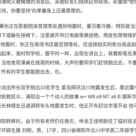
知谭刚义被掩埋的消息后，亲朋好友们陆续赶到现场，轮番爬“他
坚持，你要坚持”向孝廉身上压着厚厚的。
如果你正在影剧院体育馆等处遇到地震时，要沉着冷静，特别是
蹲下或躲在排椅下，注意避开吊灯电扇等悬挂物，用皮包等物保
 2地震时，你正在商场书店展览馆等处，应选择结实的柜台商品
的起来，准时到学校，跟平时一样，出现在讲台上，就着粉笔在
，当他发现课桌在摇晃的时候，大声的要同学们赶快跑出去，不
了所有的学生都能跑出去，在。
竹派出所长双手刨出10名学生 星岛网讯汶川地震发生后，靠近
抢救民众，涌现出一个个动人的故事 w+ W8 o9 M7 a6 
所长林顺友迅速调转车头地震发生时，他正开车赶往市里开会 他
绵阳转移时，由于所有老师仍在救灾，申龙王佳明担任了临时班主
学开辟生路 刘刚，男，17岁，四川省绵阳市北川中学高二年级学