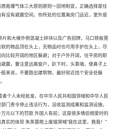
易燃易爆气体三大原则原则一因地制宜，正确选择是住
内有没有避震空间，你所处的位置离房门远近，室外是
碎片和大楼外侧混凝土碎块以及广告招牌，马口铁板霓
柔软的物品顶在头上，无物品时也可用手护在头上，尽
跑向比较开阔的地区躲避；对于户外开阔，住平房的职
内避震，要注意远离窗户，趴下时，头靠墙，使鼻子上
一般来说，不要跑出建筑物，最好就近找个安全处躲
形。
或者个人未经批准，在中华人民共和国领域和中华人民
管部门责令停止违法行为，没收监测成果和监测设施，
万元以下的罚款 外国人有前；这是很多情侣相爱时的
真实的体现 朱芙蓉爬上废墟哭喊“我在这里，救我！”