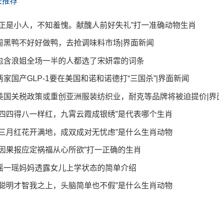
关推荐
“正是小人，不知羞愧。献醜人前好失礼”打一准确动物生肖
周黑鸭不好好做鸭，去抢调味料市场|界面新闻
包含浪姐全场一半的人都选了宋妍霏的词条
两家国产GLP-1要在美国和诺和诺德打“三国杀”|界面新闻
美国关税政策或重创亚洲服装纺织业，耐克等品牌将被迫提价|界
“四四得八一样红，九霄云霞成银绣”是代表哪个生肖
“三月红花开满地，成双成对无忧虑”是什么生肖动物
“因果报应定祸福从心所欲”打一正确的生肖
瑶一瑶妈妈透露女儿上学状态的简单介绍
“聪明才智我之上，头脑简单也不假”是什么生肖动物