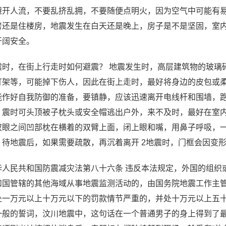
避开人流，不要乱挤乱拥，不要随便点明火，因为空气中可能有
房还是住楼房，地震发生在白天还是晚上，房子是不是坚固，室
开阔安全。
震时，在街上行走时如何避震？ 地震发生时，高层建筑物的玻璃
灯架等，可能掉下伤人，因此在街上走时，最好将身边的皮包或
能作好自我防御的准备，要镇静，应该迅速离开电线杆和围墙，
，震时可头顶被子枕头或安全帽逃出户外，来不及时，最好在室
双眼之间凹部枕在横着的双臂上面，闭上眼和嘴，用鼻子呼吸，
，待地震后，如果需要疏散，再沉着离开 2地震时，门框会因变
华人民共和国防震减灾法第八十六条 违反本法规定，外国的组织
和国管辖的其他海域从事地震监测活动的，由国务院地震工作主
处一万元以上十万元以下的罚款情节严重的，并处十万元以上五十
一般的誓词，汶川地震中，这句话在一个普通男子的身上得到了最