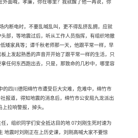
在外面喊，孝廉，你在哪里？我就醒了他一再说，你
当场内断电时，不要乱喊乱叫，更不得乱挤乱拥，应就
护头部，等地震过后，听从工作人员指挥，有组织地撤
如低矮家具等；谭千秋老师那一天，他跟平常一样，早
黑板上发起熟悉的声音开开始了跟平常一样的生活，只
要拿任何东西跑出去，只是，那致命的几秒中，哪里容
震中的四川德阳绵竹市遭受巨大灾难，危难中，绵竹市
B 据新华社报道，得知地震的消息后，绵竹市公安局九龙派出
马上拉响警报，掉头。
任，组织同学们安全抵达目的地 07刘刚生死时速为
生 地震时刘刚正在上历史课，刘刚高喊大家不要惊