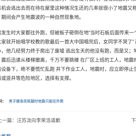
有机会逃出去而在待在屋里这种情况生还的几率就很小了地震又
，期间会产生地震波的一种自然现象地。
震发生时大家都往外跑，但被板子砸倒在地“当时石板后面传来一
大家就开始唱学校教的歌最后一首大中国唱完后，女同学不哭了”
小，他几经努力终于爬出了废墟 逃出生天的他没有跑，而是又；
，震后迅速从楼梯撤离，千万不要跳楼 在厂区上班的工人，地震
的设备下，绝不要慌忙乱跑 井下作业工人，地震时，应立即停止
道或竖井等危险地区，选择有支撑。
词：
男子健身房练腿时地震只能往外爬
上一篇：
汪苏泷向李荣浩道歉