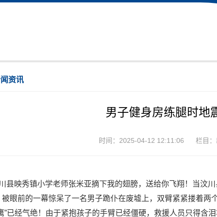
新闻资讯
男子健身房练腿时地
时间：2025-04-12 12:11:06
栏目：
汶川县映秀镇小学老师张米亚摘下我的翅膀，送给你飞翔！当汶
，被眼前的一幕惊呆了一名男子跪仆在废墟上，双臂紧紧搂着两
雄鹰”已经气绝！由于紧抱孩子的手臂已经僵硬，救援人员只得含