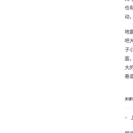
也
动
地
吧
子
面
大
巷
关键
<