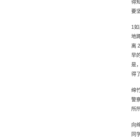
得
要
1
地
离
早
是
得
绵
警察
所
向
同