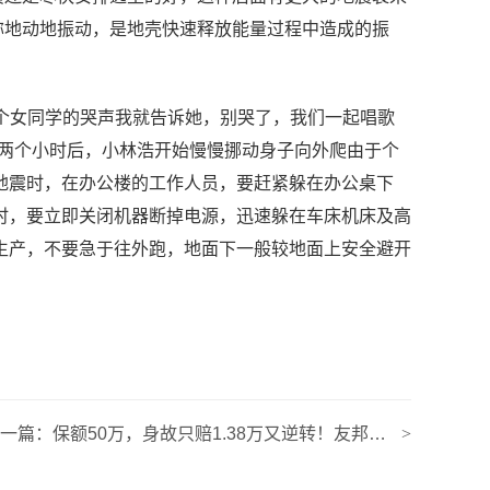
称地动地振动，是地壳快速释放能量过程中造成的振
个女同学的哭声我就告诉她，别哭了，我们一起唱歌
 两个小时后，小林浩开始慢慢挪动身子向外爬由于个
地震时，在办公楼的工作人员，要赶紧躲在办公桌下
时，要立即关闭机器断掉电源，迅速躲在车床机床及高
生产，不要急于往外跑，地面下一般较地面上安全避开
下一篇：
保额50万，身故只赔1.38万又逆转！友邦人寿陷儿童心肌炎“拒赔风波”，谁在抬高理赔门槛？｜界面金融315|界面新闻
>