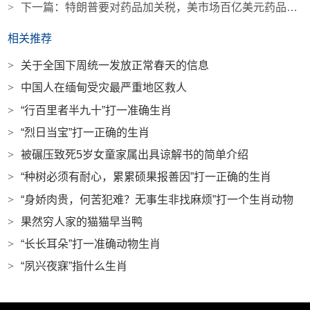
>
下一篇：
特朗普要对药品加关税，美市场百亿美元药品供应将受冲击|界面新闻
相关推荐
>
关于全国下周统一发放正常春天的信息
>
中国人在缅甸受灾最严重地区救人
>
“行百里者半九十”打一准确生肖
>
“烈日当宝”打一正确的生肖
>
被碾压致死5岁女童家属出具谅解书的简单介绍
>
“种树必须有耐心，累累硕果报善因”打一正确的生肖
>
“身娇肉贵，何苦犯难？无事生非找麻烦”打一个生肖动物
>
果然穷人家的猫猫早当鸭
>
“长长耳朵”打一准确动物生肖
>
“夙兴夜寐”指什么生肖