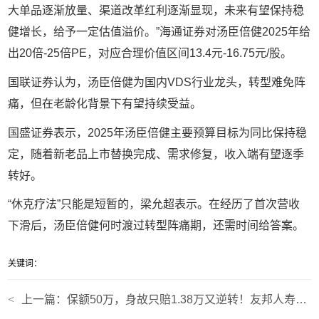
大单品逐渐放量、渠道改革红利逐渐显现，未来有望保持稳
健增长，给予一定估值溢价。”海通证券对汤臣倍健2025年给
出20倍-25倍PE，对应合理价值区间13.4元-16.75元/股。
国联证券认为，汤臣倍健为国内VDS行业龙头，转型难免阵
痛，但在老龄化背景下有望持续受益。
国盛证券表示，2025年汤臣倍健主要预算目标为同比保持稳
定，随着新老品上市替换完成、需求修复，收入端有望逐季
转好。
“休克疗法”只能是短暂的，梁允超表示。在经历了首次营收
下滑后，汤臣倍健何时渡过转型阵痛期，还需时间给答案。
关键词：
<
上一篇：
保额50万，身故只赔1.38万又逆转！友邦人寿陷儿童心肌炎“拒赔风波”，谁在抬高理赔门槛？｜界面金融315|界面新闻