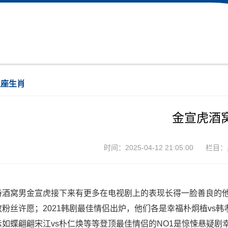
星座生肖
金宣虎酒
时间：2025-04-12 21:05:00
栏目：
待酒窝男金宣虎接下来有更多在电视剧上的表现长得一脸善良的
放粉丝许愿；2021韩剧最佳情侣出炉，他们各是幸福朴炯植vs韩
示如蝶翩翩宋江vs朴仁焕等等登顶最佳情侣的NO1是惊悚悬疑剧