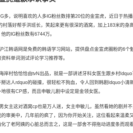
、IG多，说明喜欢的人多IG粉丝数排第20位的金宣虎，近日于
”的村落好帮手洪班长，笑起来更有很深的酒窝，加上183米的身高，
他的IG粉丝数有6744万。
、沪江韩语网是免费的韩语学习网站，提供盘点金宣虎圈粉的6个
习资料单词测试评论学习推荐等。
海岸村恰恰恰由tvN出品，就是一部讲述牙科女医生跟乡村ldquo百事通
掰达人rdquo的碰撞，很轻松不狗血，令人回到韩剧ldquo小清新r
外地很有CP感，而且申敏儿剧中设定是金领女医。
、男女主这对酒窝cp也是万人迷，女主申敏儿，虽然看她的剧并
我的审美中，几年前的疯了，因为你开始关注，这位看起来温柔
融化了老阿姨的心脏总而言之，这是一部舍不得拖动进度条而观