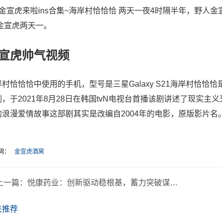
、金宣虎来啦ins合集~海岸村恰恰恰 两天一夜4时隔半年，野人
 金宣虎两天一。
宣虎帅气视频
岸村恰恰恰中使用的手机，型号是三星Galaxy S21海岸村恰
剧，于2021年8月28日在韩国tvN电视台首播该剧讲述了现实
的浪漫爱情故事这部剧其实是改编自2004年的电影，原版影片名
词：
金宣虎酒窝
上一篇：
悦康药业：创新驱动稳根基，蓄力突破谋新篇|界面新闻
关推荐