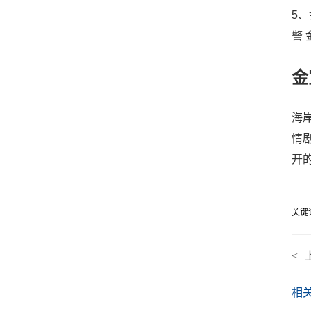
5
警
金
海
情
开
关键
<
相