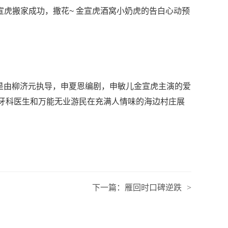
金宣虎搬家成功，撒花~ 金宣虎酒窝小奶虎的告白心动预
恰恰是由柳济元执导，申夏恩编剧，申敏儿金宣虎主演的爱
主义牙科医生和万能无业游民在充满人情味的海边村庄展
。
下一篇：
雁回时口碑逆跌
>