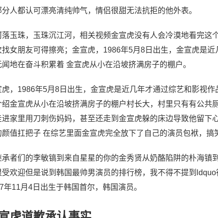
部分人都认可漂亮清纯帅气，情侣很甜无法抗拒的他外表。
河落玉珠，玉珠沉江河，相关视频金宣虎没有人会冷漠地看完这
次找女朋友可得擦亮；金宣虎，1986年5月8日出生，金宣虎是
无闻地在奋斗积累着 金宣虎从小在沿坡挤满房子的棚户。
宣虎，1986年5月8日出生，金宣虎是近几年才通过综艺和影视
介绍金宣虎从小在沿坡挤满房子的棚户村长大，村里只有有公共
走进家里用刀刺伤妈妈，甚至还走到金宣虎躲的床边导致他留下
的颜值扛把子 在综艺里面金宣虎完全放下了自己的演员包袱，搞
继承者们的李敏镐到来自星星的你的金秀贤从奶酪陷阱的朴海镇
受欢迎但是说到韩国最帅男演员的排行榜，我不得不提到ldquo行走
77年11月4日出生于韩国首尔，韩国演员。
宣虎道歉承认事实