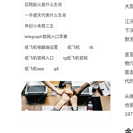
后院起火是什么生肖
大
一手遮天代表什么生肖
江
年纪小未周三五
下
telegraph官网入口苹果
默
纸飞机电脑端设置
纸飞机
t&
金
纸飞机官网入口
tg纸飞机官网
物
纸飞机app
g&
匪
代
从
也很
19
金