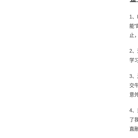
1
能
止，
2
学
3、
交牛
意
4
了
直