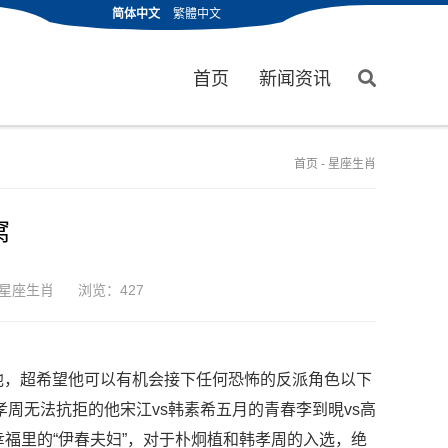
简体中文
繁體中文
首页
新闻资讯
首页
-
星座生肖
窝
星座生肖
浏览：427
他，超希望他可以有机会接下任何恐怖的反派角色以下
孝周无法抗拒的他宋江vs韩素希五月的青春李到晛vs高
幸福里的“伊春夫妇”，对于朴炯植和韩孝周的入选，绝