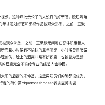
个视频，这种疯批贵公子的人设真的好带感，欧巴啊咱
近几年才通过综艺和影视作品被观众熟悉，之前一直默
作品被观众熟悉，之前一直默默无闻地在奋斗积累着人
厕所而且小时候有不愉快的童年阴影，小时候曾目睹强
心理创伤；脸上的酒窝非常有辨识度，也被誉为是新一
笑的程度完全不输给专业的综艺人金钟民。
到太阳的后裔的宋仲基，这些男演员们的确都很优秀，
的荷尔蒙rdquomdashmdash苏志燮苏志燮，