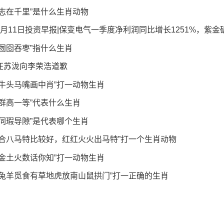
“志在千里”是什么生肖动物
4月11日投资早报|保变电气一季度净利润同比增长1251%，紫金矿业已完
“囫囵吞枣”指什么生肖
汪苏泷向李荣浩道歉
“牛头马嘴画中肖”打一动物生肖
“群高一等”代表什么生肖
“伺瑕导隙”是代表哪个生肖
“合八马特比较好，红红火火出马特”打一个生肖动物
“金土火数话你知”打一动物生肖
“兔羊觅食有草地虎放南山鼠拱门”打一正确的生肖