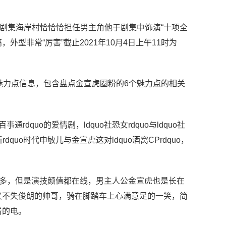
热播剧集海岸村恰恰恰担任男主角他于剧集中饰演“十项全
外型非常“厉害”截止2021年10月4日上午11时为
魅力点信息，包含盘点金宣虎圈粉的6个魅力点的相关
rdquo的爱情剧，ldquo社恐女rdquo与ldquo社
dquo时代申敏儿与金宣虎这对ldquo酒窝CPrdquo，
不多，但是演技颜值都在线，男主人公金宣虎也是长在
又不失俊朗的帅哥，骑在脚踏车上心满意足的一笑，简
看的电。