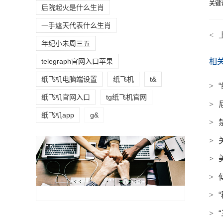
关键
后院起火是什么生肖
一手遮天代表什么生肖
<
年纪小未周三五
telegraph官网入口苹果
相
纸飞机电脑端设置
纸飞机
t&
>
纸飞机官网入口
tg纸飞机官网
>
纸飞机app
g&
>
>
>
>
>
>