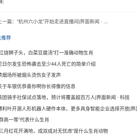
词：
上一篇：
“杭州六小龙”开始走进直播间|界面新闻 · 科技
关推荐
“红烧狮子头，白菜豆腐汤”打一准确动物生肖
尼日尔发生恐怖袭击至少44人死亡的简单介绍
禁烟场所被烟头烫伤女子发声
关于车银优恭喜你啊你长得像的信息
美团骑手社保试点落地，预计将覆盖超百万人|界面新闻 · 科技
傅利叶开源人形机器人硬件本体，更多具身智能企业选择开放|界面新
“群高一等”代表什么生肖
“三月红花开满地，成双成对无忧虑”是什么生肖动物