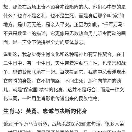
想，那些在战场上奋不顾身冲锋陷阵的人，他们心中想的是
什么？也许不是名利，也不是生死，而是身后那个叫“家”的
地方，是山河无恙，是亲人平安。正因为如此，“千军万马”
不只是数量上的描述，它更像是无数热血男儿听令而动的画
面，是一声令下便拼尽全力的集体意志。
说到这，我总觉得生肖文化和这种精神也有某种契合。在十
二生肖中，有一个生肖，天生带着冲劲与血性，也常常和战
争、忠诚紧密联系在一起。每次提到它，我脑中总会浮现出
它奔腾的身影，它不惧前路、不问生死，那种向前冲的劲
儿，就是“保家国”精神的化身。这并不是巧合，而是一种文
化认同，一种用生肖形象传递出来的民族性格。
生肖马：英勇、忠诚与决断的化身
谈到“千军万马皆听命，战场杀故保家国”这句话，很多人第