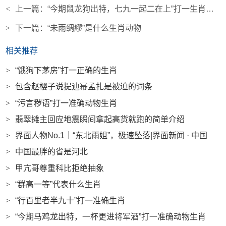
<
上一篇：
“今期鼠龙狗出特，七九一起二在上”打一生肖是什么
>
下一篇：
“未雨绸繆”是什么生肖动物
相关推荐
>
“饿狗下茅房”打一正确的生肖
>
包含赵樱子说提迪幂孟扎是被迫的词条
>
“污言秽语”打一准确动物生肖
>
翡翠摊主回应地震瞬间拿起高货就跑的简单介绍
>
界面人物No.1｜“东北雨姐”，极速坠落|界面新闻 · 中国
>
中国最胖的省是河北
>
甲亢哥尊重科比拒绝抽象
>
“群高一等”代表什么生肖
>
“行百里者半九十”打一准确生肖
>
“今期马鸡龙出特，一杯更进将军酒”打一准确动物生肖