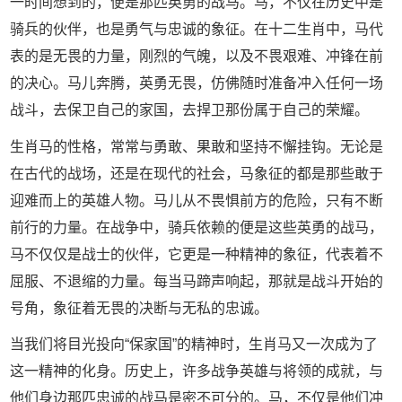
一时间想到的，便是那匹英勇的战马。马，不仅在历史中是
骑兵的伙伴，也是勇气与忠诚的象征。在十二生肖中，马代
表的是无畏的力量，刚烈的气魄，以及不畏艰难、冲锋在前
的决心。马儿奔腾，英勇无畏，仿佛随时准备冲入任何一场
战斗，去保卫自己的家国，去捍卫那份属于自己的荣耀。
生肖马的性格，常常与勇敢、果敢和坚持不懈挂钩。无论是
在古代的战场，还是在现代的社会，马象征的都是那些敢于
迎难而上的英雄人物。马儿从不畏惧前方的危险，只有不断
前行的力量。在战争中，骑兵依赖的便是这些英勇的战马，
马不仅仅是战士的伙伴，它更是一种精神的象征，代表着不
屈服、不退缩的力量。每当马蹄声响起，那就是战斗开始的
号角，象征着无畏的决断与无私的忠诚。
当我们将目光投向“保家国”的精神时，生肖马又一次成为了
这一精神的化身。历史上，许多战争英雄与将领的成就，与
他们身边那匹忠诚的战马是密不可分的。马，不仅是他们冲