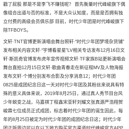
戳了屁股 那是不是李飞不赚钱呢？ 首先衡量时代峰峻旗下偶
像组合出道与否的标准，不是大众认知度，而是是否拥有独
立付费的高级会员俱乐部 目前，时代少年团是时代峰峻旗下
除TFBOYS。
文轩·TNT官博更新演唱会舞台照轩·“时代少年团梦境杂货铺”
发布相关内容文轩·“宇博看星星”LV相关专访发布12月16日文
轩·斯凯奇官博发布虎年宣传视频文轩·TF家族B站更新演唱会
舞台直拍12月15日文轩·歌曲青春走在新征程MV及人物海报
发布文轩·个博分别发布合影及分享消息12；时代少年团
0825是成团纪念日这一天对时代少年团及其粉丝来说具有特
殊的意义具体来说，2019年8月25日，通过真人秀节目台风
少年蜕变之战，马嘉祺丁程鑫宋亚轩刘耀文张真源严浩翔贺
峻霖七位成员正式成团，标志着时代少年团的诞生因此，每
年的8月25日被定为时代少年团的成团纪念日这；时代少年
团正版周边可以在以下地方购买官方渠道时代峰峻官方APP