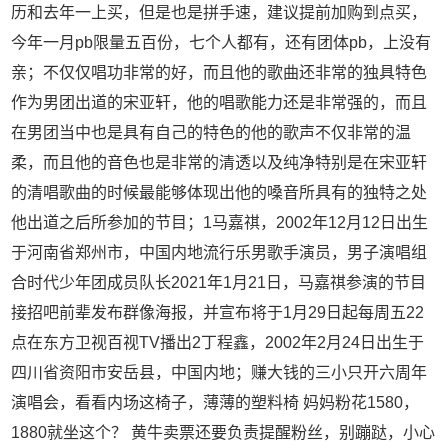
历和去年一上买，但是也是拼手速，建议提前加购到点买，
今年一月pb限量五百份，七个人都有，还有团体pb，上没有
亲；不仅仅唱功非常的好，而且他的歌曲还非常的独具特色
作为男团出道的宋亚轩，他的唱歌能力还是非常强的，而且
在男团当中也是具有自己的特色的他的歌声不仅非常的温
柔，而且他的音色也是非常的清透以及纯净特别是在宋亚轩
的清唱歌曲的时候最能够体现出他的嗓音所具有的独特之处
他出道之后所参加的节目；1马嘉祺，2002年12月12日出生
于河南省郑州市，中国内地流行乐男歌手演员，男子演唱组
合时代少年团成员队长2021年1月21日，马嘉祺参演的节目
接招吧前辈发布群像海报，并宣布将于1月29日起每周五22
点在东方卫视百视TV播出2丁程鑫，2002年2月24日出生于
四川省资阳市安岳县，中国内地；赚大钱的三小只开六周年
演唱会，看看内场这椅子，薄薄的塑料椅 妈妈粉花1580，
1880就坐这个？ 黄牛卖票还要负责提醒粉丝，别蹦跶，小心