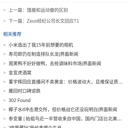
<
上一篇：
饿瘦和运动瘦的区别
>
下一篇：
Zeus经纪公司长文回应T1
相关推荐
>
小米造出了我15年前想要的相机
>
寿司郎仍在制造排队长龙|界面新闻
>
周黑鸭不好好做鸭，去抢调味料市场|界面新闻
>
金宣虎酒窝
>
董宇辉回应直播间不卖黄金：价格波动大，且难保证质量|界面新闻
>
雁回时口碑逆跌
>
302 Found
>
椰子水if冲击港交所，但价格战它还没玩明白|界面新闻
>
参变量 | 始祖鸟近一半营收来自中国，国内门店比北美更赚钱|界面新闻
>
“绵里藏针”是代表哪个生肖