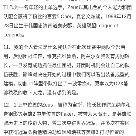
T1作为一名年轻的上单选手，Zeus以其出色的个人能力和团
队配合赢得了粉丝的喜爱5 Oner，真名文炫竣，1998年12月
23日出生于韩国忠清南道泰安郡，英雄联盟League of
Legends。
11、我的个人看法是什么我认为在此次比赛中两队全部启
用，后期团战阵容，维克托维鲁斯，阿兹尔女警发育周期较
长，一旦发育成功抓住最佳团战，开团时机则会让自己的队
伍获胜，巅峰对决在开始的过程中我们可以看出装备成型的
建模，切割T1阵型带队打出了一波零换4，原本以为D2X能
够稳稳的收下大龙，没有想到的是。
12、1 上单位置的Zeus，被称为宙斯，擅长操作鳄鱼纳尔和
青钢影等英雄2 中单位置的Faker，被誉为大魔王，是英雄联
盟历史上的传奇人物，曾三次夺得世界冠军，并多次在赛区
中获得冠军头衔他精通劫妖姬和瑞兹等英雄3 打野位置的