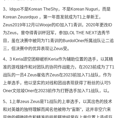
3、ldquo不是Korean TheShy，不是Korean Nuguri，而是
Korean Zeusrdquo ，第一年首发就成为T1上单新王，
Zeus2019年12月以Wooje的ID加入T1青训，2020年更改ID
为Zeus，曾夺得青训杯冠军，参加LOL THE NEXT选秀节
目，虽在决赛中被同为T1青训的BurdolOner所属战队让二追
三，但决赛中的优异表现让Zeus受。
4、3 Keria颂空团柳岷析Keria作为辅助位置的选手，以其精
准的游戏操作和对团队的协同作战能力，在2023前成为了T1
战队的一员4 Zeus崔佑齐Zeus在2023前加入T1战队，作为
上单选手，他以坚实的对线和团战表现获得了粉丝的认可5
Oner文炫竣Oner在2023前作为打野选手加入T1战队，以。
5、1上单zeus Zeus是T1战队的上单选手，以其出色的技术
和对英雄的独特理解而闻名他被称为“宙斯”，这并非空穴来
风他的细微操作和精准的技能释放经常在上单位置上造成巨