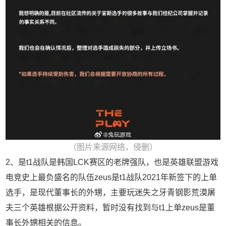
（图片来源网络，侵删）
2、是t1战队是韩国LCK赛区的老牌强队，也是英雄联盟游戏
电竞史上最负盛名的队伍zeus是t1战队2021年新签下的上单
选手，是现代董事长的外甥，主要玩迷失之牙青钢影荒漠屠
夫三个英雄根据公开资料，暂时没有找到与t1上单zeus是董
事长外甥相关的信息。