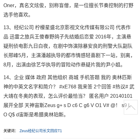
Oner，真名文炫俊，别称盲僧，是一位擅长节奏控制的打野
选手他喜欢。
13、经纪公司 柠檬星盛北京影视文化传媒有限公司 代表作
品 迅雷之旅兵王傻春野鸽子先结婚后恋爱 2016年，主演悬
疑刑侦电影九日白夜，在剧中饰演除暴安良的刑警大队副队
长邢峰5月，主演潘越执导的都市情感轻喜剧下一站，别离，
8月，出演由徐艺华执导的冒险动作悬疑片我的尹小姐。
14、企业 媒体 政府 其他组织 商城 手机答题 我的 奥林匹斯
神的中英文名字和简介？ #xE768 我来答 2个回答 #热议# 武
大靖在冬奥的表现，怎么评价最恰当？ 匿名用户 20140101
展开全部 天神宙斯Zeus g+ s D c6 C g6 V O1 V# @！ s9 L
O Q$ d宙斯是希腊奥林珀斯。
关键词：
Zeus经纪公司长文回应T1