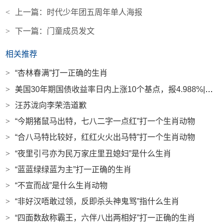
<
上一篇：
时代少年团五周年单人海报
>
下一篇：
门童成员发文
相关推荐
>
“杏林春满”打一正确的生肖
>
美国30年期国债收益率日内上涨10个基点，报4.988%|界面新闻 · 快讯
>
汪苏泷向李荣浩道歉
>
“今期猪鼠马出特，七八二字一点红”打一个生肖动物
>
“合八马特比较好，红红火火出马特”打一个生肖动物
>
“夜里引弓亦为民万家庄里丑媳妇”是什么生肖
>
“蓝蓝绿绿蓝为主”打一正确的生肖
>
“不宣而战”是什么生肖动物
>
“非好汉唔敢过领，反即杀头神鬼骂”指什么生肖
>
“四面数敌称霸王，六伴八出两相好”打一正确的生肖